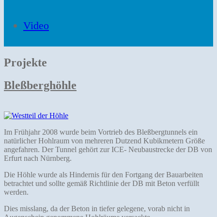
Video
Projekte
Bleßberghöhle
Im Frühjahr 2008 wurde beim Vortrieb des Bleßbergtunnels ein
natürlicher Hohlraum von mehreren Dutzend Kubikmetern Größe
angefahren. Der Tunnel gehört zur ICE- Neubaustrecke der DB von
Erfurt nach Nürnberg.
Die Höhle wurde als Hindernis für den Fortgang der Bauarbeiten
betrachtet und sollte gemäß Richtlinie der DB mit Beton verfüllt
werden.
Dies misslang, da der Beton in tiefer gelegene, vorab nicht in