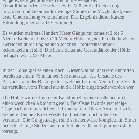
Augenschein genommene Hohlräume versackte.
Daraufhin wurden Forscher des THV über die Entdeckung
informiert und bekamen für wenige Stunden die Möglichkeit, eine
erste Untersuchung vorzunehmen. Das Ergebnis dieser kurzen
Erkundung übertraf alle Erwartungen.
Es wurden mehrere Hundert Meter Gänge mit zumeist 2 bis 5
Metern Breite und bis zu 20 Metern Höhe angetroffen, die in vielen
Bereichen durch unglaublich schönen Tropfsteinschmuck
gekennzeichnet sind. Die heute bekannte Gesamtlänge der Höhle
beträgt etwa 1.200 Meter.
In der Höhle gibt es einen Bach. Dieser war bei unserem Eintreffen
bereits zu einem 75 m langen See angestaut. Als Ursache des
Anstaus kann der Beton gelten, welcher bei dem Versuch, die Höhle
zu verfüllen, vom Tunnel aus in die Höhle eingebracht worden war.
Die Höhle wurde durch den Bahntunnel in einen östlichen und
einen westlichen Abschnitt geteilt. Der Ostteil wurde erst einige
Tage nach dem westlichen Teil angefahren. Dieser Anschnitt weist
kleinere Räume als der Westteil auf, ist aber noch intensiver
versintert. Die Gangpassagen sind streckenweise komplett mit Sinter
bedeckt. Einige Stellen sind durch Sinterwälle und -gardinen stark
verengt.